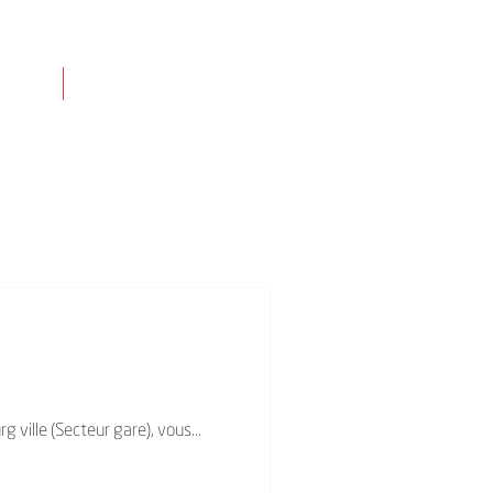
sletter
Contactez nous
ville (Secteur gare), vous...