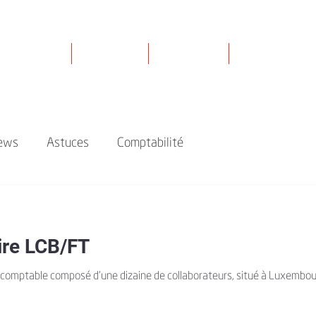
Nos experts
Nos valeurs
Nos services
Actualités / New
ews
Astuces
Comptabilité
ire LCB/FT
-comptable composé d’une dizaine de collaborateurs, situé à Luxembourg 